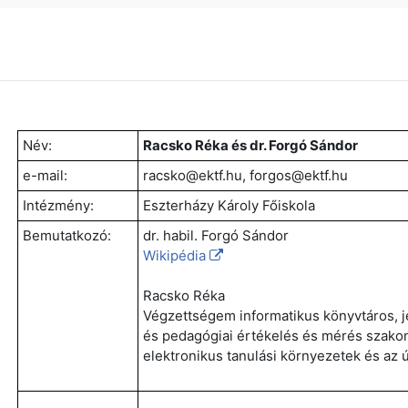
Név:
Racsko Réka és dr. Forgó Sándor
e-mail:
racsko@ektf.hu, forgos@ektf.hu
Intézmény:
Eszterházy Károly Főiskola
Bemutatkozó:
dr. habil. Forgó Sándor
Wikipédia
Racsko Réka
Végzettségem informatikus könyvtáros, j
és pedagógiai értékelés és mérés szako
elektronikus tanulási környezetek és az ú