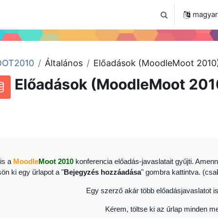
 2024
Tudástár
Regisztráció a portálon
magyar ‎
Keresési bemenet
OT2010
Általános
Előadások (MoodleMoot 2010
Előadások (MoodleMoot 201
RSS-hírek ehhez a tevékenységhez
datbázis
is a
Moodle
Moot 2010
konferencia előadás-javaslatait gyűjti. Amenn
sön ki egy űrlapot a "
Bejegyzés hozzáadása
" gombra kattintva. (cs
Egy szerző akár több előadásjavaslatot is
Kérem, töltse ki az űrlap minden me