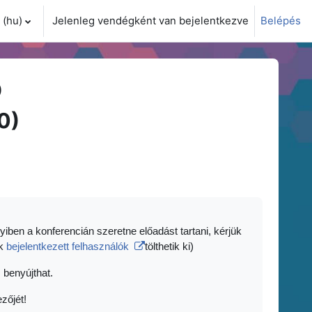
(hu)‎
Jelenleg vendégként van bejelentkezve
Belépés
i adatok váltása
)
0)
yiben a konferencián szeretne előadást tartani, kérjük
ak
bejelentkezett felhasználók
tölthetik ki)
 benyújthat.
zőjét!