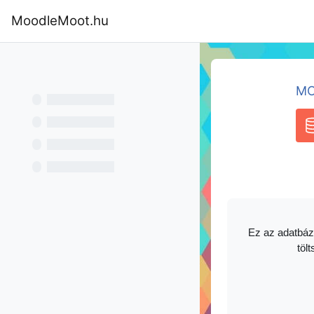
Tovább a fő tartalomhoz
MoodleMoot.hu
Kezdőoldal
Program
MoodleMoot
MO
A
Ez az adatbáz
tölt