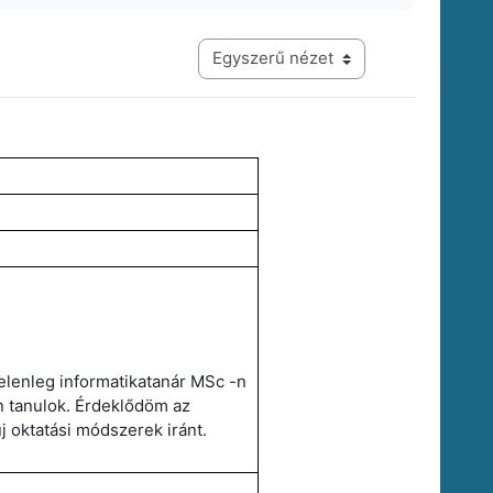
Harmadik szintű navigáció megtekintési módja
elenleg informatikatanár MSc -n
n tanulok. Érdeklődöm az
j oktatási módszerek iránt.