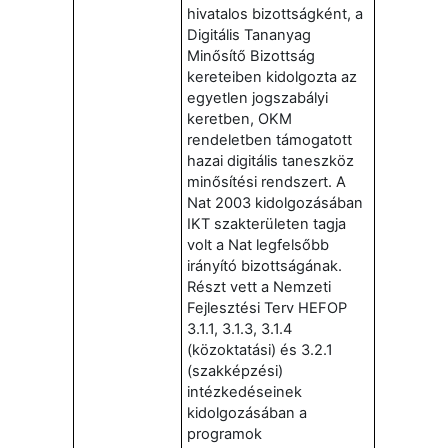
hivatalos bizottságként, a
Digitális Tananyag
Minősítő Bizottság
kereteiben kidolgozta az
egyetlen jogszabályi
keretben, OKM
rendeletben támogatott
hazai digitális taneszköz
minősítési rendszert. A
Nat 2003 kidolgozásában
IKT szakterületen tagja
volt a Nat legfelsőbb
irányító bizottságának.
Részt vett a Nemzeti
Fejlesztési Terv HEFOP
3.1.1, 3.1.3, 3.1.4
(közoktatási) és 3.2.1
(szakképzési)
intézkedéseinek
kidolgozásában a
programok