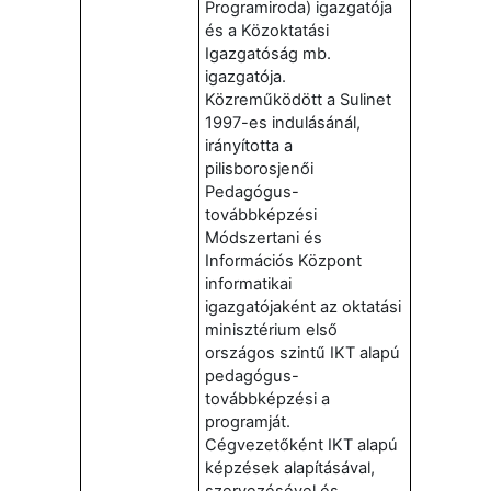
Programiroda) igazgatója
és a Közoktatási
Igazgatóság mb.
igazgatója.
Közreműködött a Sulinet
1997-es indulásánál,
irányította a
pilisborosjenői
Pedagógus-
továbbképzési
Módszertani és
Információs Központ
informatikai
igazgatójaként az oktatási
minisztérium első
országos szintű IKT alapú
pedagógus-
továbbképzési a
programját.
Cégvezetőként IKT alapú
képzések alapításával,
szervezésével és