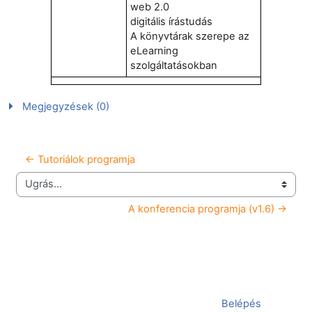
web 2.0
digitális írástudás
A könyvtárak szerepe az
eLearning
szolgáltatásokban
Megjegyzések (0)
← Tutoriálok programja
Ugrás...
A konferencia programja (v1.6) →
Jelenleg vendégként van bejelentkezve (
Belépés
)