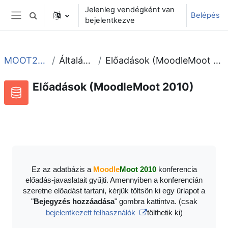
Tovább a fő tartalomhoz
Jelenleg vendégként van
Belépés
Keresési bemeneti adatok váltása
bejelentkezve
Oldalpanel
MOOT2010
Általános
Előadások (MoodleMoot 2010)
Előadások (MoodleMoot 2010)
Adatbázis
RSS-hírek ehhez a tevékenységhez
Ez az adatbázis a
Moodle
Moot 2010
konferencia
előadás-javaslatait gyűjti. Amennyiben a konferencián
szeretne előadást tartani, kérjük töltsön ki egy űrlapot a
"
Bejegyzés hozzáadása
" gombra kattintva. (csak
bejelentkezett felhasználók
tölthetik ki)