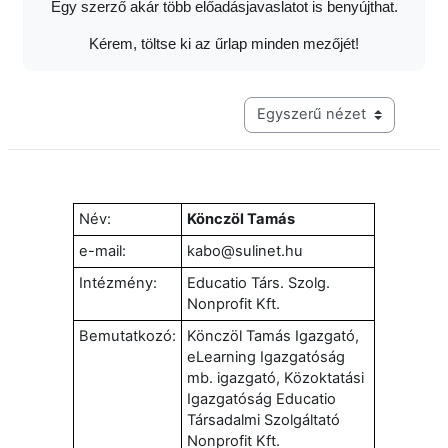
Egy szerző akár több előadásjavaslatot is benyújthat.
Kérem, töltse ki az űrlap minden mezőjét!
Harmadik szintű navigáció me
Név:
Könczöl Tamás
e-mail:
kabo@sulinet.hu
Intézmény:
Educatio Társ. Szolg.
Nonprofit Kft.
Bemutatkozó:
Könczöl Tamás Igazgató,
eLearning Igazgatóság
mb. igazgató, Közoktatási
Igazgatóság Educatio
Társadalmi Szolgáltató
Nonprofit Kft.