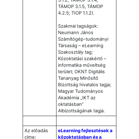
TÁMOP 3.1.5, TÁMOP
4.2.5; TIOP 1.1.2).
Szakmai tagságok:
Neumann János
Számítógép-tudományi
Társaság – eLearning
Szakosztály tag;
Közoktatási szakértő –
informatika műveltség
terület; OKNT Digitális
Tananyag Minősítő
Bizottság hivatalos tagja;
Magyar Tudományos
Akadémia „IKT az
oktatásban”
Albizottságának tagja.
Az előadás
eLearning fejlesztések a
címe:
közoktatásban és a