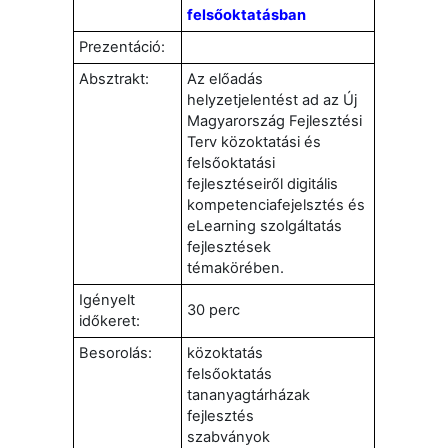
felsőoktatásban
Prezentáció:
Absztrakt:
Az előadás
helyzetjelentést ad az Új
Magyarország Fejlesztési
Terv közoktatási és
felsőoktatási
fejlesztéseiről digitális
kompetenciafejelsztés és
eLearning szolgáltatás
fejlesztések
témakörében.
Igényelt
30 perc
időkeret:
Besorolás:
közoktatás
felsőoktatás
tananyagtárházak
fejlesztés
szabványok