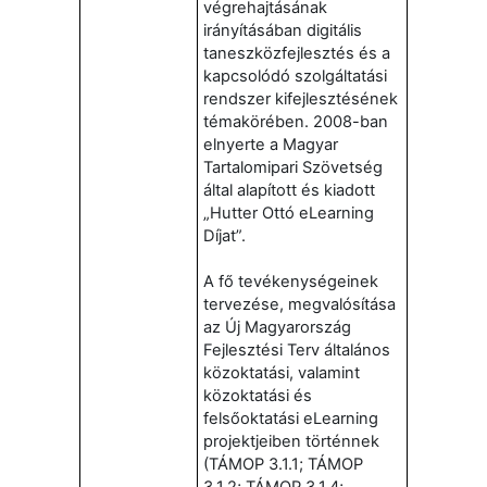
végrehajtásának
irányításában digitális
taneszközfejlesztés és a
kapcsolódó szolgáltatási
rendszer kifejlesztésének
témakörében. 2008-ban
elnyerte a Magyar
Tartalomipari Szövetség
által alapított és kiadott
„Hutter Ottó eLearning
Díjat”.
A fő tevékenységeinek
tervezése, megvalósítása
az Új Magyarország
Fejlesztési Terv általános
közoktatási, valamint
közoktatási és
felsőoktatási eLearning
projektjeiben történnek
(TÁMOP 3.1.1; TÁMOP
3.1.2; TÁMOP 3.1.4;