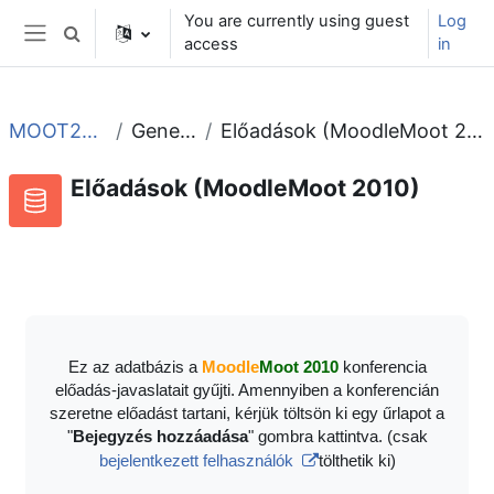
Skip to main content
You are currently using guest
Log
Toggle search input
access
in
Side panel
MOOT2010
General
Előadások (MoodleMoot 2010)
Előadások (MoodleMoot 2010)
RSS feed for this activity
Database
Ez az adatbázis a
Moodle
Moot 2010
konferencia
előadás-javaslatait gyűjti. Amennyiben a konferencián
szeretne előadást tartani, kérjük töltsön ki egy űrlapot a
"
Bejegyzés hozzáadása
" gombra kattintva. (csak
bejelentkezett felhasználók
tölthetik ki)