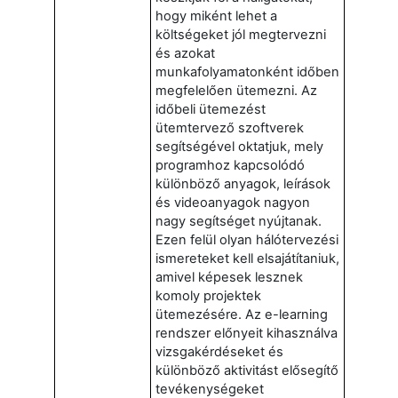
hogy miként lehet a
költségeket jól megtervezni
és azokat
munkafolyamatonként időben
megfelelően ütemezni. Az
időbeli ütemezést
ütemtervező szoftverek
segítségével oktatjuk, mely
programhoz kapcsolódó
különböző anyagok, leírások
és videoanyagok nagyon
nagy segítséget nyújtanak.
Ezen felül olyan hálótervezési
ismereteket kell elsajátítaniuk,
amivel képesek lesznek
komoly projektek
ütemezésére. Az e-learning
rendszer előnyeit kihasználva
vizsgakérdéseket és
különböző aktivitást elősegítő
tevékenységeket