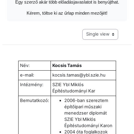
Egy szerző akár több előadásjavaslatot is benyújthat.
Kérem, töltse ki az űrlap minden mezőjét!
View mode tertiary navig
Név:
Kocsis Tamás
e-mail:
kocsis.tamas@ybl.szie.hu
Intézmény:
SZIE Ybl Miklós
Építéstudományi Kar
Bemutatkozó:
2006-ban szereztem
építőipari műszaki
menedzser diplomát
SZIE Ybl Miklós
Építéstudományi Karon
2004 óta foglalkozok