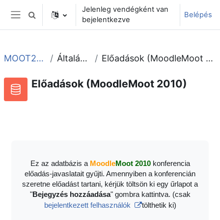
Tovább a fő tartalomhoz
Jelenleg vendégként van
Belépés
Keresési bemeneti adatok váltása
bejelentkezve
Oldalpanel
MOOT2010
Általános
Előadások (MoodleMoot 2010)
Előadások (MoodleMoot 2010)
Adatbázis
RSS-hírek ehhez a tevékenységhez
Ez az adatbázis a
Moodle
Moot 2010
konferencia
előadás-javaslatait gyűjti. Amennyiben a konferencián
szeretne előadást tartani, kérjük töltsön ki egy űrlapot a
"
Bejegyzés hozzáadása
" gombra kattintva. (csak
bejelentkezett felhasználók
tölthetik ki)