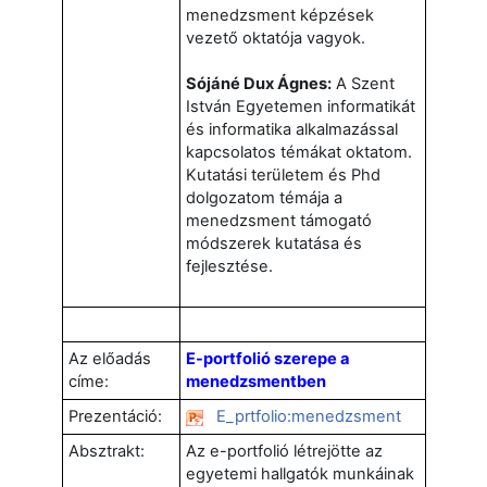
menedzsment képzések
vezető oktatója vagyok.
Sójáné Dux Ágnes:
A Szent
István Egyetemen informatikát
és informatika alkalmazással
kapcsolatos témákat oktatom.
Kutatási területem és Phd
dolgozatom témája a
menedzsment támogató
módszerek kutatása és
fejlesztése.
Az előadás
E-portfolió szerepe a
címe:
menedzsmentben
Prezentáció:
E_prtfolio:menedzsment
Absztrakt:
Az e-portfolió létrejötte az
egyetemi hallgatók munkáinak