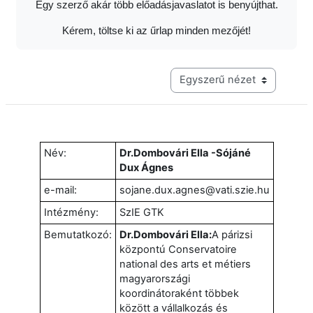
Egy szerző akár több előadásjavaslatot is benyújthat.
Kérem, töltse ki az űrlap minden mezőjét!
Harmadik szintű navigáció me
Név:
Dr.Dombovári Ella -Sójáné
Dux Ágnes
e-mail:
sojane.dux.agnes@vati.szie.hu
Intézmény:
SzIE GTK
Bemutatkozó:
Dr.Dombovári Ella:
A párizsi
központú Conservatoire
national des arts et métiers
magyarországi
koordinátoraként többek
között a vállalkozás és