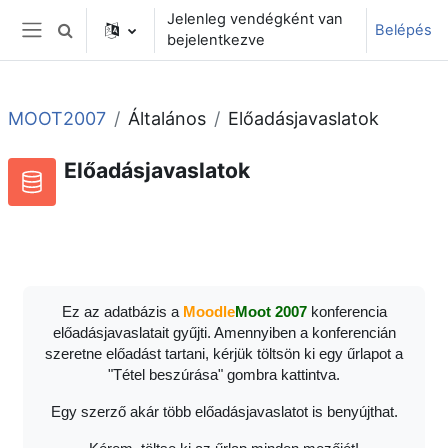
Tovább a fő tartalomhoz
Jelenleg vendégként van
Belépés
Keresési bemeneti adatok váltása
bejelentkezve
Oldalpanel
MOOT2007
Általános
Előadásjavaslatok
Előadásjavaslatok
Adatbázis
RSS-hírek ehhez a tevékenységhez
Ez az adatbázis a
Moodle
Moot 2007
konferencia
előadásjavaslatait gyűjti. Amennyiben a konferencián
szeretne előadást tartani, kérjük töltsön ki egy űrlapot a
"Tétel beszúrása" gombra kattintva.
Egy szerző akár több előadásjavaslatot is benyújthat.