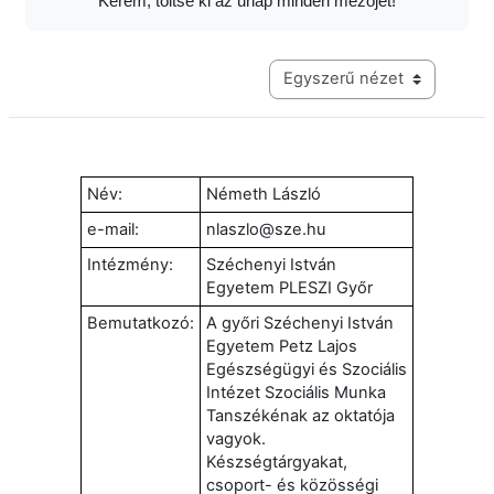
Kérem, töltse ki az űrlap minden mezőjét!
Harmadik szintű navigáció me
Név:
Németh László
e-mail:
nlaszlo@sze.hu
Intézmény:
Széchenyi István
Egyetem PLESZI Győr
Bemutatkozó:
A győri Széchenyi István
Egyetem Petz Lajos
Egészségügyi és Szociális
Intézet Szociális Munka
Tanszékénak az oktatója
vagyok.
Készségtárgyakat,
csoport- és közösségi