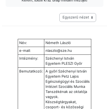
Kérem, töltse ki az űrlap minden mezőjét!
Harmadik szintű navigáció me
Név:
Németh László
e-mail:
nlaszlo@sze.hu
Intézmény:
Széchenyi István
Egyetem PLESZI Győr
Bemutatkozó:
A győri Széchenyi István
Egyetem Petz Lajos
Egészségügyi és Szociális
Intézet Szociális Munka
Tanszékénak az oktatója
vagyok.
Készségtárgyakat,
csoport- és közösségi