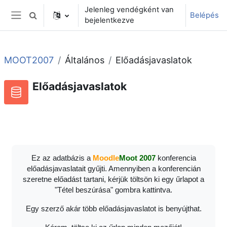
Tovább a fő tartalomhoz
Jelenleg vendégként van
Belépés
Keresési bemeneti adatok váltása
bejelentkezve
Oldalpanel
MOOT2007
Általános
Előadásjavaslatok
Előadásjavaslatok
Adatbázis
RSS-hírek ehhez a tevékenységhez
Ez az adatbázis a
Moodle
Moot 2007
konferencia
előadásjavaslatait gyűjti. Amennyiben a konferencián
szeretne előadást tartani, kérjük töltsön ki egy űrlapot a
"Tétel beszúrása" gombra kattintva.
Egy szerző akár több előadásjavaslatot is benyújthat.