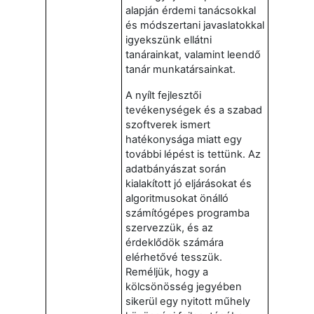
alapján érdemi tanácsokkal
és módszertani javaslatokkal
igyekszünk ellátni
tanárainkat, valamint leendő
tanár munkatársainkat.
A nyílt fejlesztői
tevékenységek és a szabad
szoftverek ismert
hatékonysága miatt egy
további lépést is tettünk. Az
adatbányászat során
kialakított jó eljárásokat és
algoritmusokat önálló
számítógépes programba
szervezzük, és az
érdeklődök számára
elérhetővé tesszük.
Reméljük, hogy a
kölcsönösség jegyében
sikerül egy nyitott műhely