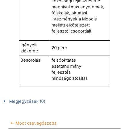
közösségi fejlesztésébe
meghívni más egyetemek,
főiskolák, oktatási
intézmények a Moodle
mellett elkötelezett
fejlesztői csoportjait.
Igényelt
20 perc
időkeret:
Besorolás:
felsőoktatás
esettanulmány
fejlesztés
minőségbiztosítás
Megjegyzések (0)
← Moot csevegőszoba