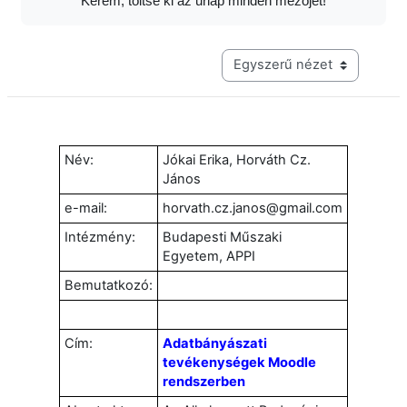
Kérem, töltse ki az űrlap minden mezőjét!
Harmadik szintű navigáció me
Név:
Jókai Erika, Horváth Cz.
János
e-mail:
horvath.cz.janos@gmail.com
Intézmény:
Budapesti Műszaki
Egyetem, APPI
Bemutatkozó:
Cím:
Adatbányászati
tevékenységek Moodle
rendszerben