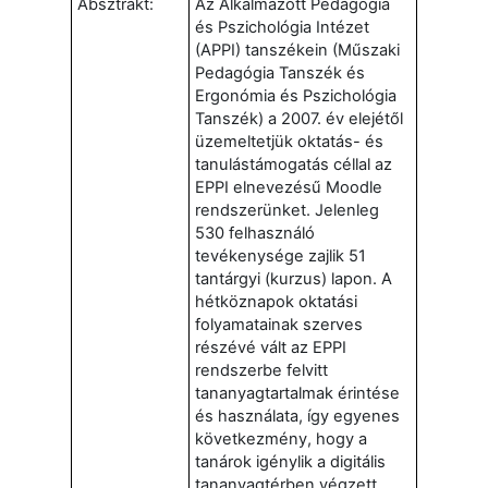
Absztrakt:
Az Alkalmazott Pedagógia
és Pszichológia Intézet
(APPI) tanszékein (Műszaki
Pedagógia Tanszék és
Ergonómia és Pszichológia
Tanszék) a 2007. év elejétől
üzemeltetjük oktatás- és
tanulástámogatás céllal az
EPPI elnevezésű Moodle
rendszerünket. Jelenleg
530 felhasználó
tevékenysége zajlik 51
tantárgyi (kurzus) lapon. A
hétköznapok oktatási
folyamatainak szerves
részévé vált az EPPI
rendszerbe felvitt
tananyagtartalmak érintése
és használata, így egyenes
következmény, hogy a
tanárok igénylik a digitális
tananyagtérben végzett