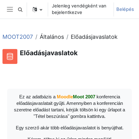
Tovább a fő tartalomhoz
Jelenleg vendégként van
Belépés
Keresési bemeneti adatok váltása
bejelentkezve
Oldalpanel
MOOT2007
Általános
Előadásjavaslatok
Előadásjavaslatok
Adatbázis
RSS-hírek ehhez a tevékenységhez
Ez az adatbázis a
Moodle
Moot 2007
konferencia
előadásjavaslatait gyűjti. Amennyiben a konferencián
szeretne előadást tartani, kérjük töltsön ki egy űrlapot a
"Tétel beszúrása" gombra kattintva.
Egy szerző akár több előadásjavaslatot is benyújthat.