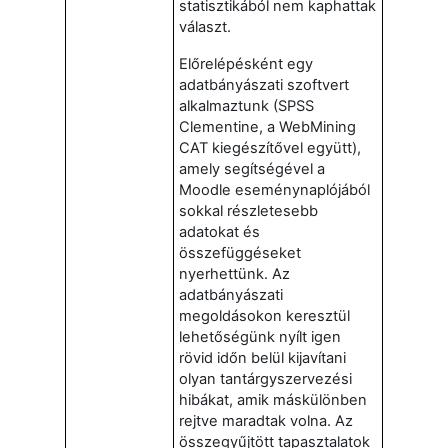
statisztikából nem kaphattak
választ.
Előrelépésként egy
adatbányászati szoftvert
alkalmaztunk (SPSS
Clementine, a WebMining
CAT kiegészítővel együtt),
amely segítségével a
Moodle eseménynaplójából
sokkal részletesebb
adatokat és
összefüggéseket
nyerhettünk. Az
adatbányászati
megoldásokon keresztül
lehetőségünk nyílt igen
rövid időn belül kijavítani
olyan tantárgyszervezési
hibákat, amik máskülönben
rejtve maradtak volna. Az
összegyűjtött tapasztalatok