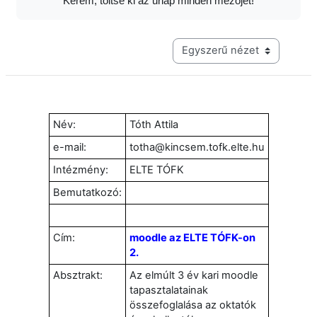
Kérem, töltse ki az űrlap minden mezőjét!
Harmadik szintű navigáció me
Név:
Tóth Attila
e-mail:
totha@kincsem.tofk.elte.hu
Intézmény:
ELTE TÓFK
Bemutatkozó:
Cím:
moodle az ELTE TÓFK-on
2.
Absztrakt:
Az elmúlt 3 év kari moodle
tapasztalatainak
összefoglalása az oktatók