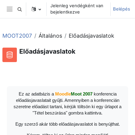
Tovább a fő tartalomhoz
Jelenleg vendégként van
Belépés
Keresési bemeneti adatok váltása
bejelentkezve
Oldalpanel
MOOT2007
Általános
Előadásjavaslatok
Előadásjavaslatok
Adatbázis
RSS-hírek ehhez a tevékenységhez
Ez az adatbázis a
Moodle
Moot 2007
konferencia
előadásjavaslatait gyűjti. Amennyiben a konferencián
szeretne előadást tartani, kérjük töltsön ki egy űrlapot a
"Tétel beszúrása" gombra kattintva.
Egy szerző akár több előadásjavaslatot is benyújthat.