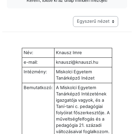
Kérem, töltse ki az űrlap minden mezőjét!
Harmadik szintű navigáció me
Név:
Knausz Imre
e-mail:
knauszi@knauszi.hu
Intézmény:
Miskolci Egyetem
Tanárképző Inézet
Bemutatkozó:
A Miskolci Egyetem
Tanárképző Intézetének
igazgatója vagyok, és a
Taní-tani c. pedagógiai
folyóirat főszerkesztője. A
műveltségfelfogás és a
pedagógia 21. századi
változásaival foglalkozom.