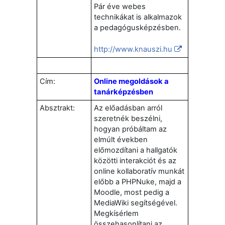
Pár éve webes
technikákat is alkalmazok
a pedagógusképzésben.
http://www.knauszi.hu
Cím:
Online megoldások a
tanárképzésben
Absztrakt:
Az előadásban arról
szeretnék beszélni,
hogyan próbáltam az
elmúlt években
előmozdítani a hallgatók
közötti interakciót és az
online kollaboratív munkát
előbb a PHPNuke, majd a
Moodle, most pedig a
MediaWiki segítségével.
Megkísérlem
összehasonlítani az