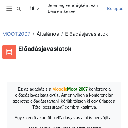
Tovább a fő tartalomhoz
Jelenleg vendégként van
Belépés
Keresési bemeneti adatok váltása
bejelentkezve
Oldalpanel
MOOT2007
Általános
Előadásjavaslatok
Előadásjavaslatok
Adatbázis
RSS-hírek ehhez a tevékenységhez
Ez az adatbázis a
Moodle
Moot 2007
konferencia
előadásjavaslatait gyűjti. Amennyiben a konferencián
szeretne előadást tartani, kérjük töltsön ki egy űrlapot a
"Tétel beszúrása" gombra kattintva.
Egy szerző akár több előadásjavaslatot is benyújthat.