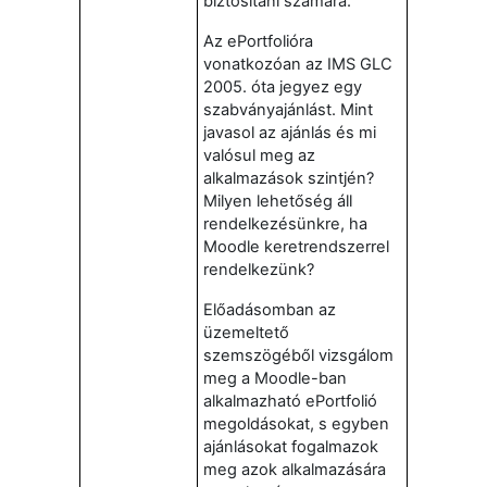
biztosítani számára.
Az ePortfolióra
vonatkozóan az IMS GLC
2005. óta jegyez egy
szabványajánlást. Mint
javasol az ajánlás és mi
valósul meg az
alkalmazások szintjén?
Milyen lehetőség áll
rendelkezésünkre, ha
Moodle keretrendszerrel
rendelkezünk?
Előadásomban az
üzemeltető
szemszögéből vizsgálom
meg a Moodle-ban
alkalmazható ePortfolió
megoldásokat, s egyben
ajánlásokat fogalmazok
meg azok alkalmazására