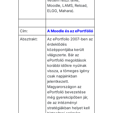
vettem részt (eXe,
Moodle, LAMS, Reload,
ELGG, Mahara).
Cím:
A Moodle és az ePortfólió
Absztrakt:
Az ePortfolio 2007-ben az
érdeklődés
középpontjába került
világszerte. Bár az
ePortfolió megoldások
korábbi időkre nyúlnak
vissza, a tömeges igény
csak napjainkban
jelentkezett.
Magyarországon az
ePortfolió bevezetése
még gyerekcipőben jár,
de az intézményi
stratégiákban helyet kell