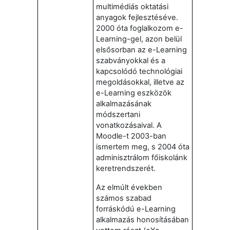
multimédiás oktatási
anyagok fejlesztéséve.
2000 óta foglalkozom e-
Learning-gel, azon belül
elsősorban az e-Learning
szabványokkal és a
kapcsolódó technológiai
megoldásokkal, illetve az
e-Learning eszközök
alkalmazásának
módszertani
vonatkozásaival. A
Moodle-t 2003-ban
ismertem meg, s 2004 óta
adminisztrálom főiskolánk
keretrendszerét.
Az elmúlt években
számos szabad
forráskódú e-Learning
alkalmazás honosításában