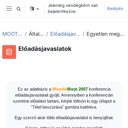
Tovább a fő tartalomhoz
Jelenleg vendégként van
Belépés
Keresési bemeneti adatok váltása
bejelentkezve
Oldalpanel
MOOT2007
Általános
Előadásjavaslatok
Egyetlen megtekintése
Előadásjavaslatok
Adatbázis
RSS-hírek ehhez a tevékenységhez
Ez az adatbázis a
Moodle
Moot 2007
konferencia
előadásjavaslatait gyűjti. Amennyiben a konferencián
szeretne előadást tartani, kérjük töltsön ki egy űrlapot a
"Tétel beszúrása" gombra kattintva.
Egy szerző akár több előadásjavaslatot is benyújthat.