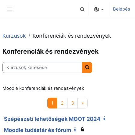
Tovább a fő tartalomhoz
Belépés
Keresési bemeneti adatok 
Oldalpanel
Kurzusok
Konferenciák és rendezvények
Konferenciák és rendezvények
Kurzusok keresése
Kurzusok keresése
Moodle konferenciák és rendezvények
1 oldal
2 oldal
3 oldal
Következő oldal
1
2
3
»
Szépészeti lehetőségek MOOT 2024
Moodle tudástár és fórum