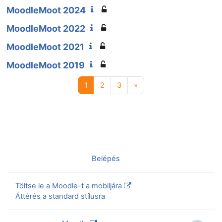
MoodleMoot 2024
MoodleMoot 2022
MoodleMoot 2021
MoodleMoot 2019
1 oldal
2 oldal
3 oldal
Következő oldal
1
2
3
»
Nincs bejelentkezve. (
Belépés
)
Töltse le a Moodle-t a mobiljára
Áttérés a standard stílusra