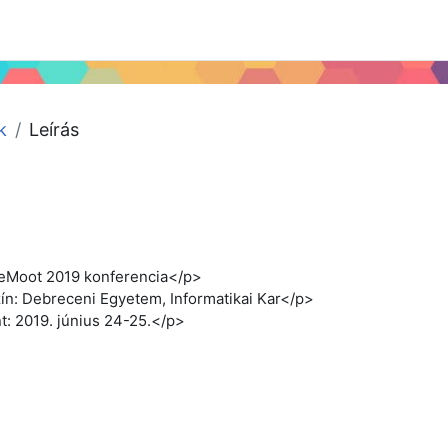
 2024
Tudástár
Regisztráció a portálon
k
Leírás
leMoot 2019 konferencia</p>
zín: Debreceni Egyetem, Informatikai Kar</p>
nt: 2019. június 24-25.</p>