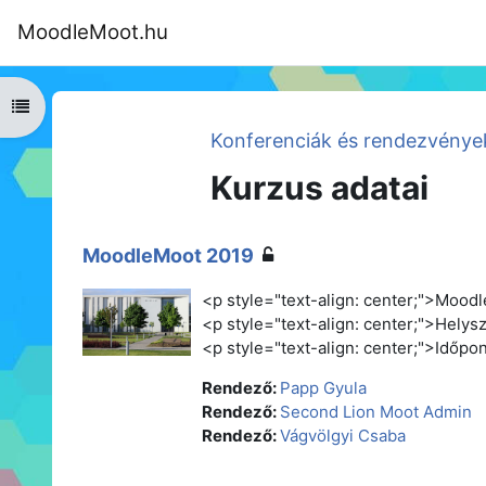
Tovább a fő tartalomhoz
MoodleMoot.hu
Kezdőoldal
Program
MoodleMoot
Kurzusmutató megnyitása
Konferenciák és rendezvénye
Kurzus adatai
MoodleMoot 2019
<p style="text-align: center;">Mood
<p style="text-align: center;">Helys
<p style="text-align: center;">Időpo
Rendező:
Papp Gyula
Rendező:
Second Lion Moot Admin
Rendező:
Vágvölgyi Csaba