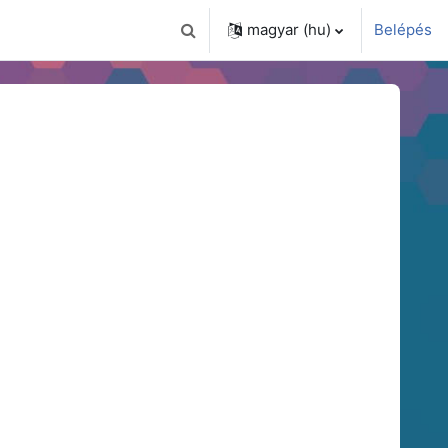
magyar ‎(hu)‎
Belépés
Keresési bemeneti adatok váltása