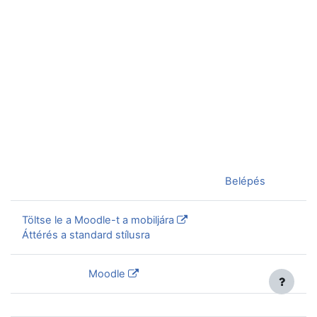
Jelenleg vendégként van bejelentkezve (
Belépés
)
Töltse le a Moodle-t a mobiljára
Áttérés a standard stílusra
Szolgáltatja a
Moodle