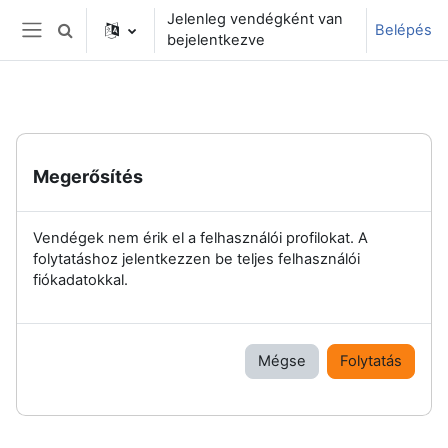
Tovább a fő tartalomhoz
Jelenleg vendégként van
Belépés
Keresési bemeneti adatok váltása
bejelentkezve
Oldalpanel
Megerősítés
Vendégek nem érik el a felhasználói profilokat. A
folytatáshoz jelentkezzen be teljes felhasználói
fiókadatokkal.
Mégse
Folytatás