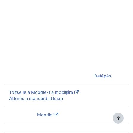
Jelenleg vendégként van bejelentkezve (
Belépés
)
Töltse le a Moodle-t a mobiljára
Áttérés a standard stílusra
Szolgáltatja a
Moodle