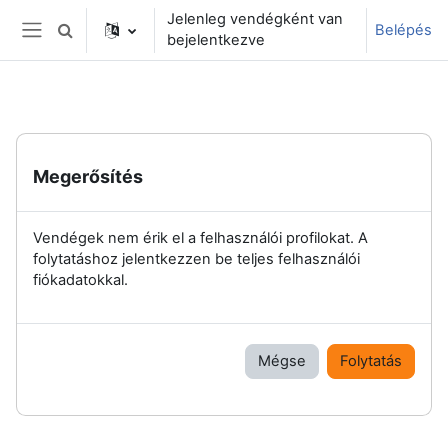
Tovább a fő tartalomhoz
Jelenleg vendégként van
Belépés
Keresési bemeneti adatok váltása
bejelentkezve
Oldalpanel
Megerősítés
Vendégek nem érik el a felhasználói profilokat. A
folytatáshoz jelentkezzen be teljes felhasználói
fiókadatokkal.
Mégse
Folytatás