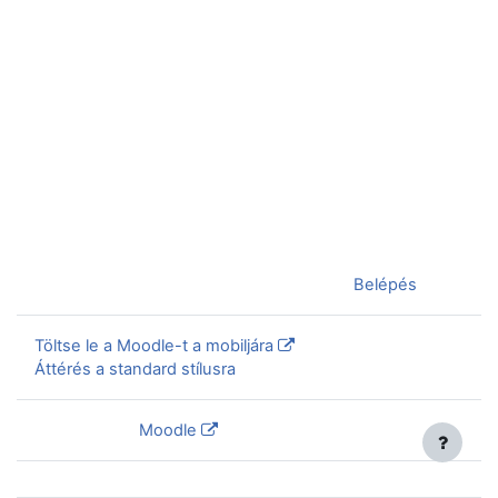
Jelenleg vendégként van bejelentkezve (
Belépés
)
Töltse le a Moodle-t a mobiljára
Áttérés a standard stílusra
Szolgáltatja a
Moodle