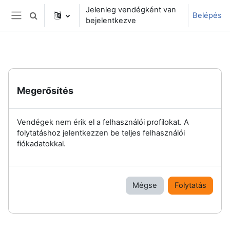
Tovább a fő tartalomhoz
Jelenleg vendégként van
Belépés
Keresési bemeneti adatok váltása
bejelentkezve
Oldalpanel
Megerősítés
Vendégek nem érik el a felhasználói profilokat. A
folytatáshoz jelentkezzen be teljes felhasználói
fiókadatokkal.
Mégse
Folytatás