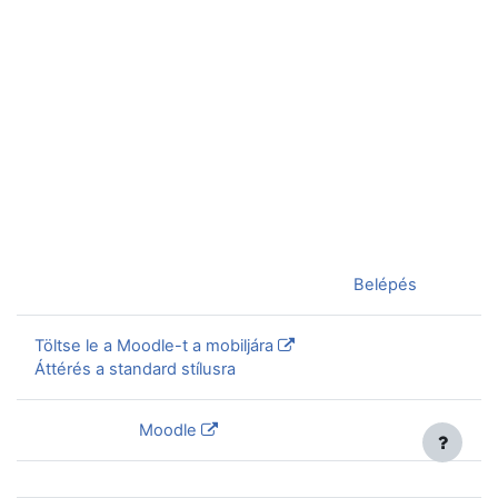
Jelenleg vendégként van bejelentkezve (
Belépés
)
Töltse le a Moodle-t a mobiljára
Áttérés a standard stílusra
Szolgáltatja a
Moodle