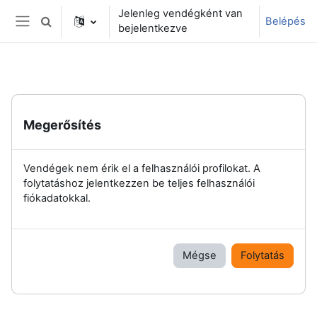
Tovább a fő tartalomhoz
Jelenleg vendégként van
Belépés
Keresési bemeneti adatok váltása
bejelentkezve
Oldalpanel
Megerősítés
Vendégek nem érik el a felhasználói profilokat. A
folytatáshoz jelentkezzen be teljes felhasználói
fiókadatokkal.
Mégse
Folytatás