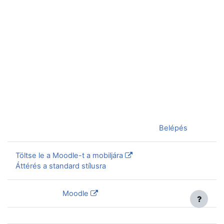
Jelenleg vendégként van bejelentkezve (
Belépés
)
Töltse le a Moodle-t a mobiljára
Áttérés a standard stílusra
Szolgáltatja a
Moodle