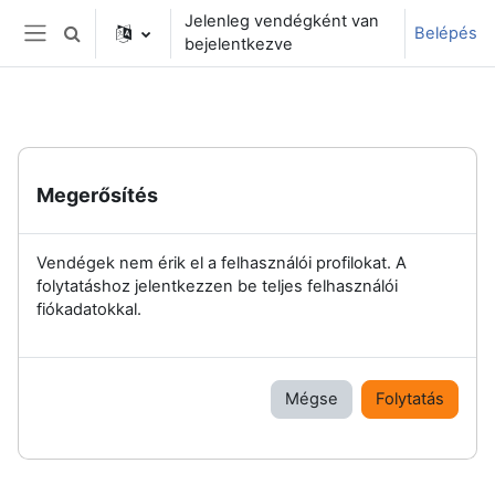
Tovább a fő tartalomhoz
Jelenleg vendégként van
Belépés
Keresési bemeneti adatok váltása
bejelentkezve
Oldalpanel
Megerősítés
Vendégek nem érik el a felhasználói profilokat. A
folytatáshoz jelentkezzen be teljes felhasználói
fiókadatokkal.
Mégse
Folytatás