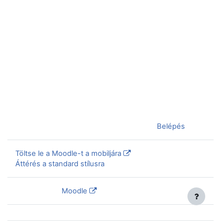
Jelenleg vendégként van bejelentkezve (
Belépés
)
Töltse le a Moodle-t a mobiljára
Áttérés a standard stílusra
Szolgáltatja a
Moodle