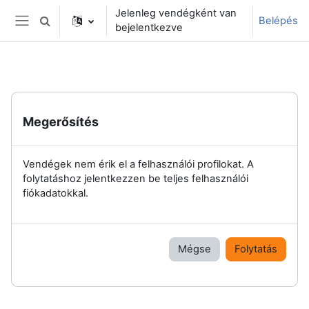
Tovább a fő tartalomhoz
Jelenleg vendégként van
Belépés
Keresési bemeneti adatok váltása
bejelentkezve
Oldalpanel
Megerősítés
Vendégek nem érik el a felhasználói profilokat. A
folytatáshoz jelentkezzen be teljes felhasználói
fiókadatokkal.
Mégse
Folytatás