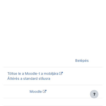
Jelenleg vendégként van bejelentkezve (
Belépés
)
Töltse le a Moodle-t a mobiljára
Áttérés a standard stílusra
Szolgáltatja a
Moodle