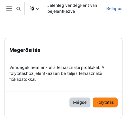
Tovább a fő tartalomhoz
Jelenleg vendégként van
Belépés
Keresési bemeneti adatok váltása
bejelentkezve
Oldalpanel
Megerősítés
Vendégek nem érik el a felhasználói profilokat. A
folytatáshoz jelentkezzen be teljes felhasználói
fiókadatokkal.
Mégse
Folytatás