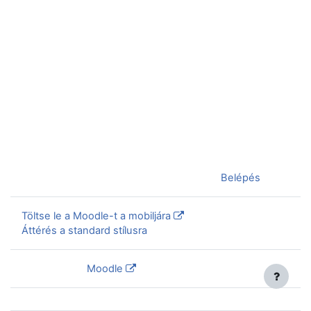
Jelenleg vendégként van bejelentkezve (
Belépés
)
Töltse le a Moodle-t a mobiljára
Áttérés a standard stílusra
Szolgáltatja a
Moodle