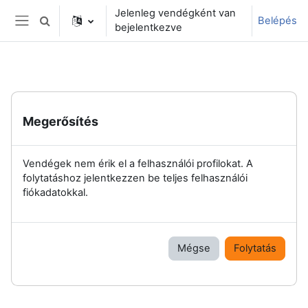
Tovább a fő tartalomhoz
Jelenleg vendégként van
Belépés
Keresési bemeneti adatok váltása
bejelentkezve
Oldalpanel
Megerősítés
Vendégek nem érik el a felhasználói profilokat. A
folytatáshoz jelentkezzen be teljes felhasználói
fiókadatokkal.
Mégse
Folytatás