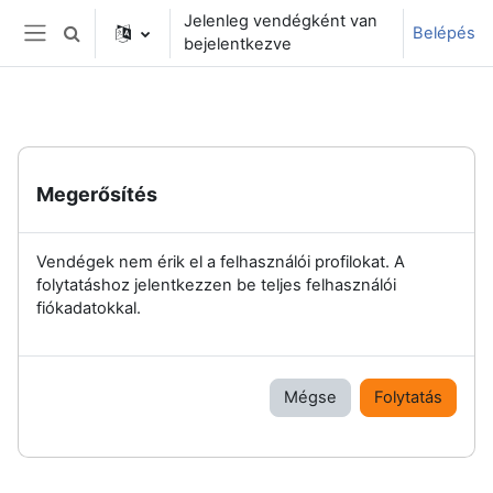
Tovább a fő tartalomhoz
Jelenleg vendégként van
Belépés
Keresési bemeneti adatok váltása
bejelentkezve
Oldalpanel
Megerősítés
Vendégek nem érik el a felhasználói profilokat. A
folytatáshoz jelentkezzen be teljes felhasználói
fiókadatokkal.
Mégse
Folytatás