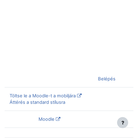
Jelenleg vendégként van bejelentkezve (
Belépés
)
Töltse le a Moodle-t a mobiljára
Áttérés a standard stílusra
Szolgáltatja a
Moodle