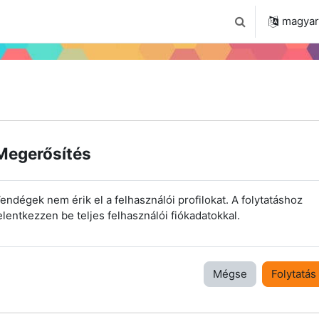
 2024
Tudástár
Regisztráció a portálon
magyar ‎
Keresési bemenet
Megerősítés
endégek nem érik el a felhasználói profilokat. A folytatáshoz
elentkezzen be teljes felhasználói fiókadatokkal.
Mégse
Folytatás