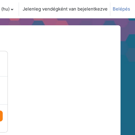
(hu)‎
Jelenleg vendégként van bejelentkezve
Belépés
i adatok váltása