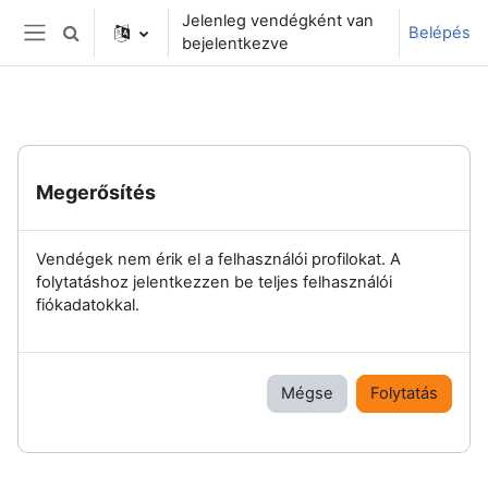
Tovább a fő tartalomhoz
Jelenleg vendégként van
Belépés
Keresési bemeneti adatok váltása
bejelentkezve
Oldalpanel
Megerősítés
Vendégek nem érik el a felhasználói profilokat. A
folytatáshoz jelentkezzen be teljes felhasználói
fiókadatokkal.
Mégse
Folytatás