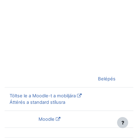
Jelenleg vendégként van bejelentkezve (
Belépés
)
Töltse le a Moodle-t a mobiljára
Áttérés a standard stílusra
Szolgáltatja a
Moodle