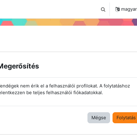
 2024
Tudástár
Regisztráció a portálon
magyar ‎
Keresési bemenet
Megerősítés
endégek nem érik el a felhasználói profilokat. A folytatáshoz
elentkezzen be teljes felhasználói fiókadatokkal.
Mégse
Folytatás