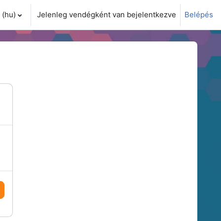
(hu)‎
Jelenleg vendégként van bejelentkezve
Belépés
i adatok váltása