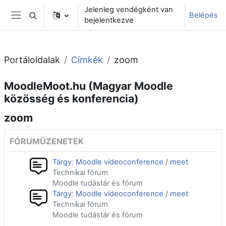
Tovább a fő tartalomhoz
Jelenleg vendégként van
Belépés
Keresési bemeneti adatok váltása
bejelentkezve
Oldalpanel
Portáloldalak
Címkék
zoom
MoodleMoot.hu (Magyar Moodle
közösség és konferencia)
zoom
FÓRUMÜZENETEK
Tárgy: Moodle videoconference / meet
Technikai fórum
Moodle tudástár és fórum
Tárgy: Moodle videoconference / meet
Technikai fórum
Moodle tudástár és fórum