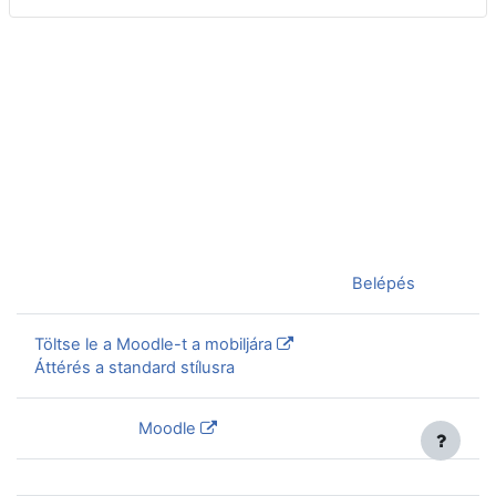
Jelenleg vendégként van bejelentkezve (
Belépés
)
Töltse le a Moodle-t a mobiljára
Áttérés a standard stílusra
Szolgáltatja a
Moodle