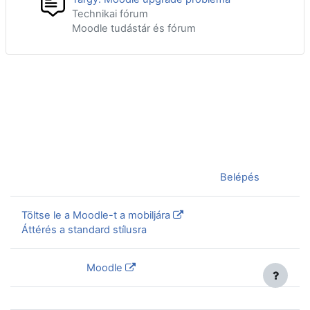
Technikai fórum
Moodle tudástár és fórum
Jelenleg vendégként van bejelentkezve (
Belépés
)
Töltse le a Moodle-t a mobiljára
Áttérés a standard stílusra
Szolgáltatja a
Moodle