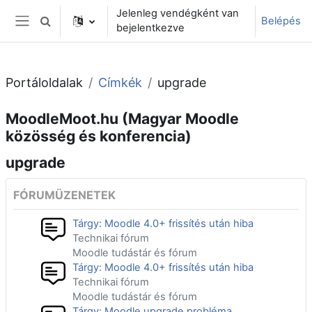
Tovább a fő tartalomhoz
Jelenleg vendégként van
Belépés
Keresési bemeneti adatok váltása
bejelentkezve
Oldalpanel
Portáloldalak
Címkék
upgrade
MoodleMoot.hu (Magyar Moodle
közösség és konferencia)
upgrade
FÓRUMÜZENETEK
Tárgy: Moodle 4.0+ frissítés után hiba
Technikai fórum
Moodle tudástár és fórum
Tárgy: Moodle 4.0+ frissítés után hiba
Technikai fórum
Moodle tudástár és fórum
Tárgy: Moodle upgrade probléma