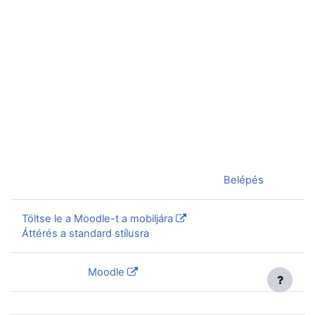
Jelenleg vendégként van bejelentkezve (
Belépés
)
Töltse le a Moodle-t a mobiljára
Áttérés a standard stílusra
Szolgáltatja a
Moodle