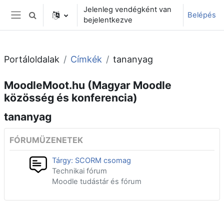
Tovább a fő tartalomhoz
Jelenleg vendégként van
Belépés
Keresési bemeneti adatok váltása
bejelentkezve
Oldalpanel
Portáloldalak
Címkék
tananyag
MoodleMoot.hu (Magyar Moodle
közösség és konferencia)
tananyag
FÓRUMÜZENETEK
Tárgy: SCORM csomag
Technikai fórum
Moodle tudástár és fórum