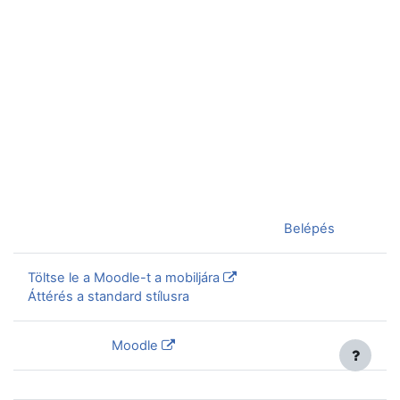
Jelenleg vendégként van bejelentkezve (
Belépés
)
Töltse le a Moodle-t a mobiljára
Áttérés a standard stílusra
Szolgáltatja a
Moodle