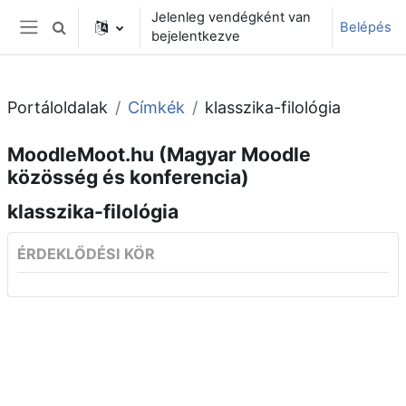
Tovább a fő tartalomhoz
Jelenleg vendégként van
Belépés
Keresési bemeneti adatok váltása
bejelentkezve
Oldalpanel
Portáloldalak
Címkék
klasszika-filológia
MoodleMoot.hu (Magyar Moodle
közösség és konferencia)
klasszika-filológia
ÉRDEKLŐDÉSI KÖR