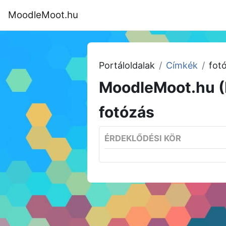
Tovább a fő tartalomhoz
MoodleMoot.hu
Kezdőoldal
Program
MoodleMoot
Portáloldalak
Címkék
fot
MoodleMoot.hu (
fotózás
ÉRDEKLŐDÉSI KÖR