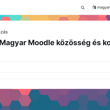
 2024
Tudástár
Regisztráció a portálon
magyar ‎
Keresési bemenet
ózás
Magyar Moodle közösség és ko