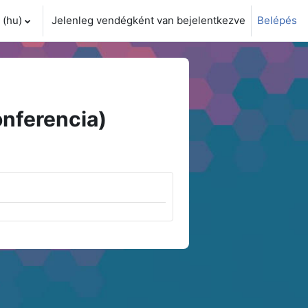
(hu)‎
Jelenleg vendégként van bejelentkezve
Belépés
i adatok váltása
nferencia)