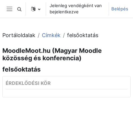
Tovább a fő tartalomhoz
Jelenleg vendégként van
Belépés
Keresési bemeneti adatok váltása
bejelentkezve
Oldalpanel
Portáloldalak
Címkék
felsőoktatás
MoodleMoot.hu (Magyar Moodle
közösség és konferencia)
felsőoktatás
ÉRDEKLŐDÉSI KÖR