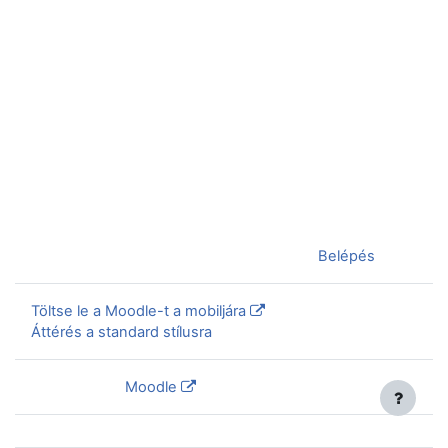
Jelenleg vendégként van bejelentkezve (
Belépés
)
Töltse le a Moodle-t a mobiljára
Áttérés a standard stílusra
Szolgáltatja a
Moodle