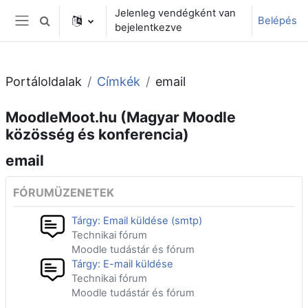
Tovább a fő tartalomhoz
Jelenleg vendégként van
Belépés
Keresési bemeneti adatok váltása
bejelentkezve
Oldalpanel
Portáloldalak
Címkék
email
MoodleMoot.hu (Magyar Moodle
közösség és konferencia)
email
FÓRUMÜZENETEK
Tárgy: Email küldése (smtp)
Technikai fórum
Moodle tudástár és fórum
Tárgy: E-mail küldése
Technikai fórum
Moodle tudástár és fórum