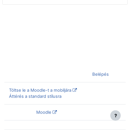
Jelenleg vendégként van bejelentkezve (
Belépés
)
Töltse le a Moodle-t a mobiljára
Áttérés a standard stílusra
Szolgáltatja a
Moodle