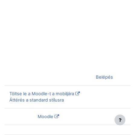
Jelenleg vendégként van bejelentkezve (
Belépés
)
Töltse le a Moodle-t a mobiljára
Áttérés a standard stílusra
Szolgáltatja a
Moodle