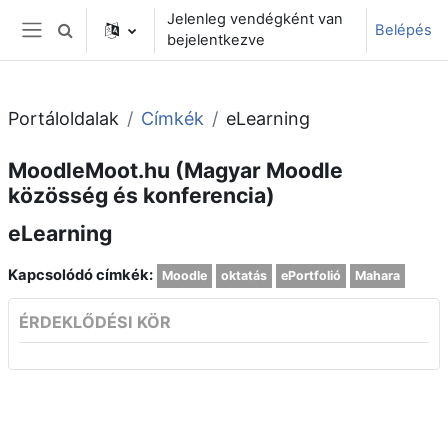
Tovább a fő tartalomhoz
Jelenleg vendégként van
Belépés
Keresési bemeneti adatok váltása
bejelentkezve
Oldalpanel
Portáloldalak
Címkék
eLearning
MoodleMoot.hu (Magyar Moodle
közösség és konferencia)
eLearning
Kapcsolódó címkék:
Moodle
oktatás
ePortfolió
Mahara
ÉRDEKLŐDÉSI KÖR