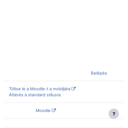
Jelenleg vendégként van bejelentkezve (
Belépés
)
Töltse le a Moodle-t a mobiljára
Áttérés a standard stílusra
Szolgáltatja a
Moodle