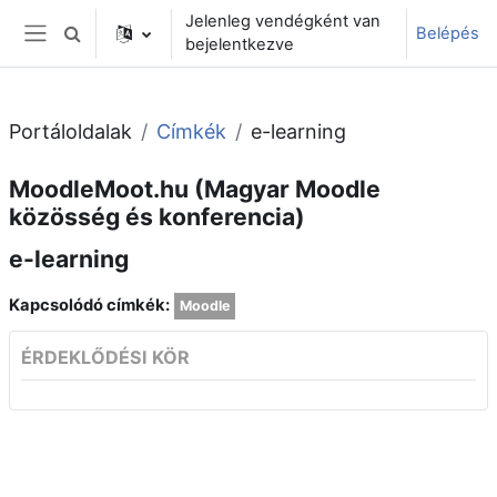
Tovább a fő tartalomhoz
Jelenleg vendégként van
Belépés
Keresési bemeneti adatok váltása
bejelentkezve
Oldalpanel
Portáloldalak
Címkék
e-learning
MoodleMoot.hu (Magyar Moodle
közösség és konferencia)
e-learning
Kapcsolódó címkék:
Moodle
ÉRDEKLŐDÉSI KÖR