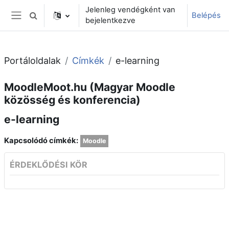
Tovább a fő tartalomhoz
Jelenleg vendégként van
Belépés
Keresési bemeneti adatok váltása
bejelentkezve
Oldalpanel
Portáloldalak
Címkék
e-learning
MoodleMoot.hu (Magyar Moodle
közösség és konferencia)
e-learning
Kapcsolódó címkék:
Moodle
ÉRDEKLŐDÉSI KÖR