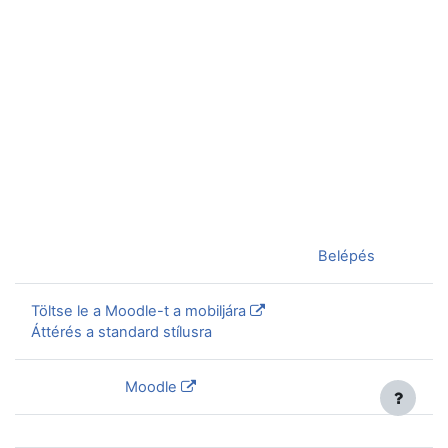
Jelenleg vendégként van bejelentkezve (
Belépés
)
Töltse le a Moodle-t a mobiljára
Áttérés a standard stílusra
Szolgáltatja a
Moodle