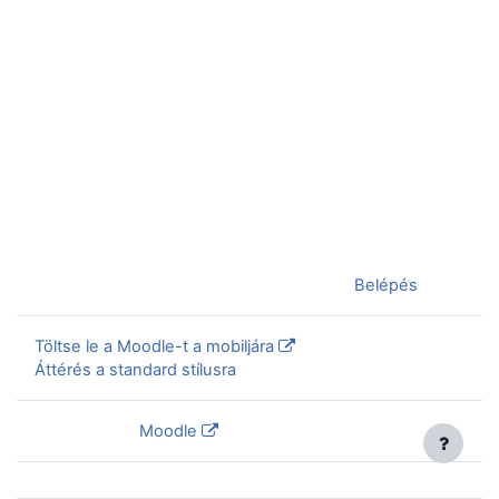
Jelenleg vendégként van bejelentkezve (
Belépés
)
Töltse le a Moodle-t a mobiljára
Áttérés a standard stílusra
Szolgáltatja a
Moodle