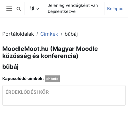
Tovább a fő tartalomhoz
Jelenleg vendégként van
Belépés
Keresési bemeneti adatok váltása
bejelentkezve
Oldalpanel
Portáloldalak
Címkék
bűbáj
MoodleMoot.hu (Magyar Moodle
közösség és konferencia)
bűbáj
Kapcsolódó címkék:
shbets
ÉRDEKLŐDÉSI KÖR