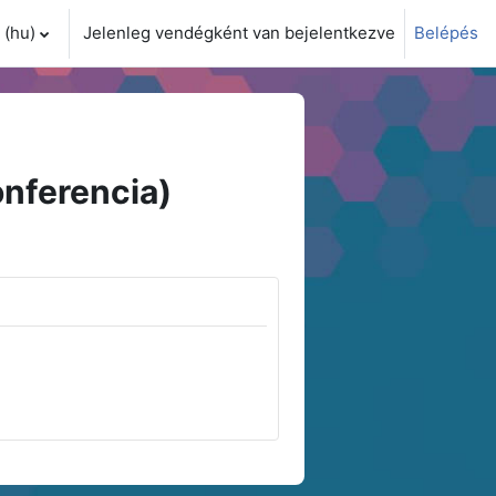
(hu)‎
Jelenleg vendégként van bejelentkezve
Belépés
i adatok váltása
nferencia)