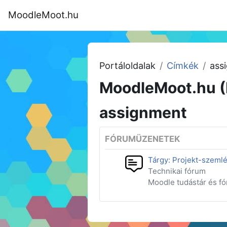
Tovább a fő tartalomhoz
MoodleMoot.hu
Kezdőoldal
Program
MoodleMoot
Portáloldalak
Címkék
ass
MoodleMoot.hu (
assignment
FÓRUMÜZENETEK
Tárgy: Projekt-szemlé
Technikai fórum
Moodle tudástár és f