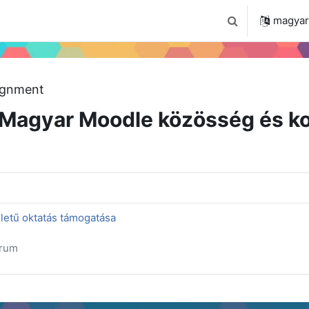
 2024
Tudástár
Regisztráció a portálon
magyar ‎
Keresési bemenet
ignment
Magyar Moodle közösség és ko
letű oktatás támogatása
órum