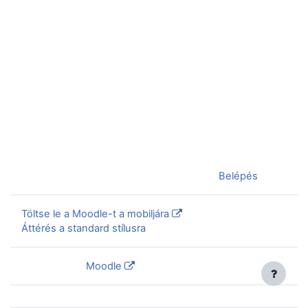
Jelenleg vendégként van bejelentkezve (
Belépés
)
Töltse le a Moodle-t a mobiljára
Áttérés a standard stílusra
Szolgáltatja a
Moodle