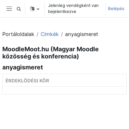
Tovább a fő tartalomhoz
Jelenleg vendégként van
Belépés
Keresési bemeneti adatok váltása
bejelentkezve
Oldalpanel
Portáloldalak
Címkék
anyagismeret
MoodleMoot.hu (Magyar Moodle
közösség és konferencia)
anyagismeret
ÉRDEKLŐDÉSI KÖR