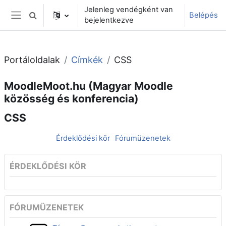
Tovább a fő tartalomhoz
Jelenleg vendégként van
Belépés
Keresési bemeneti adatok váltása
bejelentkezve
Oldalpanel
Portáloldalak
Címkék
CSS
MoodleMoot.hu (Magyar Moodle
közösség és konferencia)
CSS
Érdeklődési kör
Fórumüzenetek
ÉRDEKLŐDÉSI KÖR
FÓRUMÜZENETEK