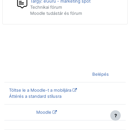
Tárgy: eGuru - marketing spot
Technikai fórum
Moodle tudástár és fórum
Jelenleg vendégként van bejelentkezve (
Belépés
)
Töltse le a Moodle-t a mobiljára
Áttérés a standard stílusra
Szolgáltatja a
Moodle