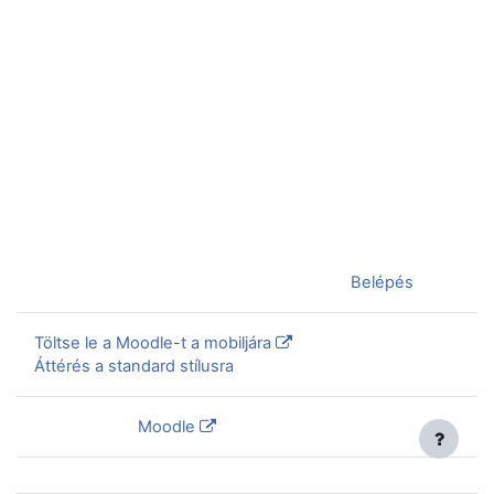
Jelenleg vendégként van bejelentkezve (
Belépés
)
Töltse le a Moodle-t a mobiljára
Áttérés a standard stílusra
Szolgáltatja a
Moodle