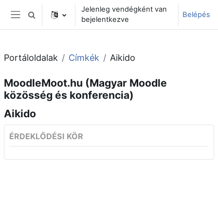
Tovább a fő tartalomhoz
Jelenleg vendégként van
Belépés
Keresési bemeneti adatok váltása
bejelentkezve
Oldalpanel
Portáloldalak
Címkék
Aikido
MoodleMoot.hu (Magyar Moodle
közösség és konferencia)
Aikido
ÉRDEKLŐDÉSI KÖR