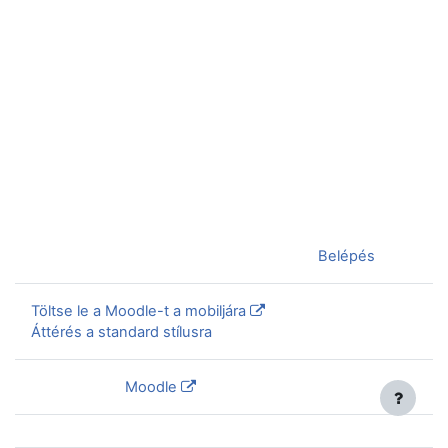
Jelenleg vendégként van bejelentkezve (
Belépés
)
Töltse le a Moodle-t a mobiljára
Áttérés a standard stílusra
Szolgáltatja a
Moodle