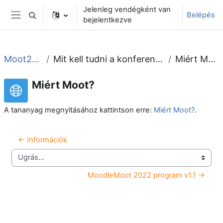
Tovább a fő tartalomhoz
Jelenleg vendégként van
Belépés
Keresési bemeneti adatok váltása
bejelentkezve
Oldalpanel
Moot2022
Mit kell tudni a konferenciáról?
Miért Moot?
Miért Moot?
A tananyag megnyitásához kattintson erre:
Miért Moot?
.
← Információk
Ugrás...
MoodleMoot 2022 program v1.1 →