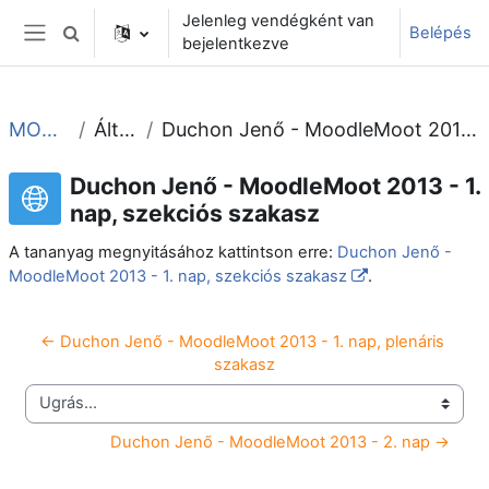
Tovább a fő tartalomhoz
Jelenleg vendégként van
Belépés
Keresési bemeneti adatok váltása
bejelentkezve
Oldalpanel
MOOT2013
Általános
Duchon Jenő - MoodleMoot 2013 - 1. nap, szekciós szakasz
Duchon Jenő - MoodleMoot 2013 - 1.
nap, szekciós szakasz
A tananyag megnyitásához kattintson erre:
Duchon Jenő -
MoodleMoot 2013 - 1. nap, szekciós szakasz
.
← Duchon Jenő - MoodleMoot 2013 - 1. nap, plenáris 
szakasz
Ugrás...
Duchon Jenő - MoodleMoot 2013 - 2. nap →