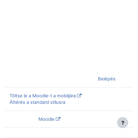
Jelenleg vendégként van bejelentkezve (
Belépés
)
Töltse le a Moodle-t a mobiljára
Áttérés a standard stílusra
Szolgáltatja a
Moodle