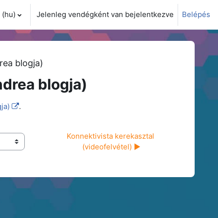
(hu)‎
Jelenleg vendégként van bejelentkezve
Belépés
i adatok váltása
rea blogja)
ndrea blogja)
ja)
.
Konnektivista kerekasztal 
(videofelvétel) ▶︎