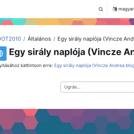
 2024
Tudástár
Regisztráció a portálon
magyar ‎
Keresési bemenet
OT2010
Általános
Egy sirály naplója (Vincze And
Egy sirály naplója (Vincze A
itásához kattintson erre:
Egy sirály naplója (Vincze Andrea blog
Ugrás...