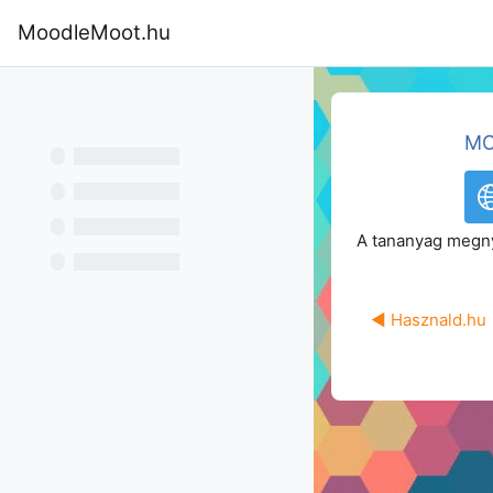
Tovább a fő tartalomhoz
MoodleMoot.hu
Kezdőoldal
Program
MoodleMoot
MO
A tananyag megny
◀︎ Hasznald.hu