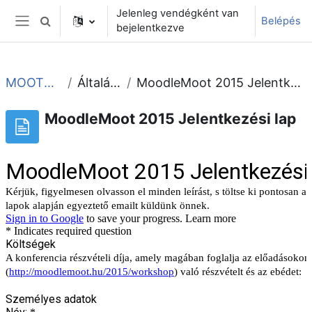
Tovább a fő tartalomhoz
Jelenleg vendégként van
Belépés
Keresési bemeneti adatok váltása
bejelentkezve
Oldalpanel
MOOT2015
Általános
MoodleMoot 2015 Jelentkezési lap
MoodleMoot 2015 Jelentkezési lap