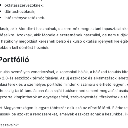
oktatásszervezőknek;
döntéshozóknak;
intézményvezetőknek.
knak, akik Moodle-t használnak, s szeretnék megosztani tapasztalataika
déseikre. Azoknak, akik Moodle-t szeretnének használni, de nem tudjá
k hatékony megoldást keresnek belső és külső oktatási igényeik kielégít
ekben kell döntést hozniuk.
Portfólió
anulás személyes vonatkozásai, a kapcsolati hálók, a hálózati tanulás kit
 2.0-ás eszközök térhódításával. Az új eszközök és alkalmazások lehet
ulási terek és a személyes portfólió mindenki számára elérhető legyen. 
thosszig tartó tanulásban és a saját tudásmenedzsment megvalósításá
ágszerte kitapinthatók az egységesítési, szabványosítási törekvések e té
rt Magyarországon is egyre többször esik szó az ePortfólióról. Elérkezet
assuk be azokat a rendszereket, amelyek eszközt adnak a kezünkbe, ill
csszavaink: