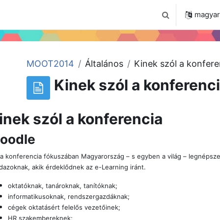
 2024
Tudástár
Regisztráció a portálon
magyar ‎
Keresési bemenet
MOOT2014
Általános
Kinek szól a konfere
Kinek szól a konferenc
inek szól a konferencia
oodle
 a konferencia fókuszában Magyarország – s egyben a világ – legnépszer
dazoknak, akik érdeklődnek az e-Learning iránt.
oktatóknak, tanároknak, tanítóknak;
informatikusoknak, rendszergazdáknak;
cégek oktatásért felelős vezetőinek
;
HR szakembereknek;