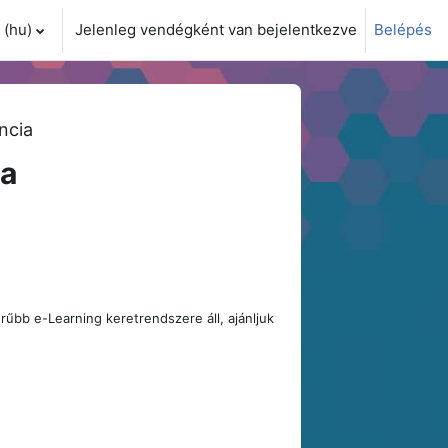
(hu)‎
Jelenleg vendégként van bejelentkezve
Belépés
i adatok váltása
ncia
ia
űbb e-Learning keretrendszere áll, ajánljuk