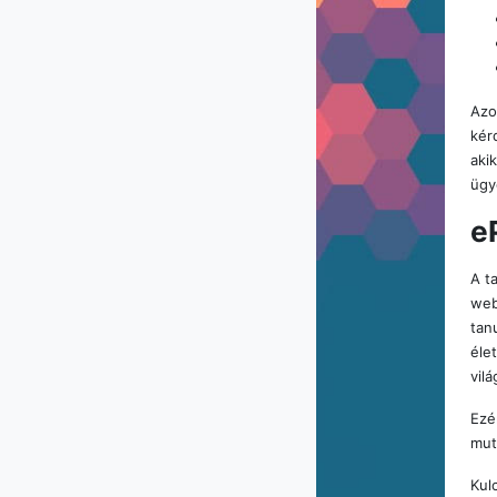
Azo
kér
aki
ügy
e
A t
web
tan
éle
vil
Ezé
mut
Kul