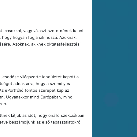
t másokkal, vagy választ szeretnének kapni
k, hogy hogyan fogjanak hozzá. Azoknak,
ésére. Azoknak, akiknek oktatásfejlesztési
eljesedése világszerte lendületet kapott a
őséget adnak arra, hogy a személyes
Az ePortfólió fontos szerepet kap az
ban. Ugyanakkor mind Európában, mind
ren.
tnek látjuk az időt, hogy önálló szekciókban
etve beszámoljunk az első tapasztalatokról