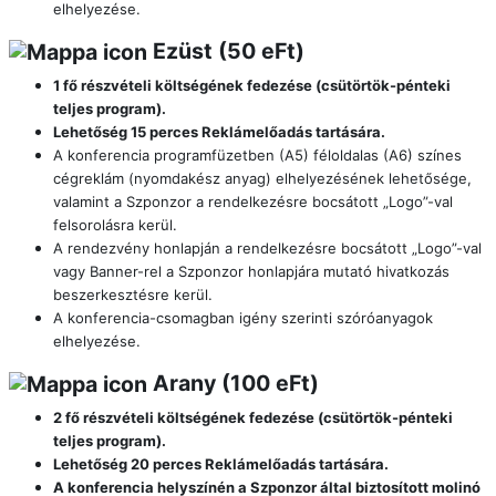
elhelyezése.
Ezüst (50 eFt)
1 fő részvételi költségének fedezése (csütörtök-pénteki
teljes program).
Lehetőség 15 perces Reklámelőadás tartására.
A konferencia programfüzetben (A5) féloldalas (A6) színes
cégreklám (nyomdakész anyag) elhelyezésének lehetősége,
valamint a Szponzor a rendelkezésre bocsátott „Logo”-val
felsorolásra kerül.
A rendezvény honlapján a rendelkezésre bocsátott „Logo”-val
vagy Banner-rel a Szponzor honlapjára mutató hivatkozás
beszerkesztésre kerül.
A konferencia-csomagban igény szerinti szóróanyagok
elhelyezése.
Arany (100 eFt)
2 fő részvételi költségének fedezése
(csütörtök-pénteki
teljes program)
.
Lehetőség 20 perces Reklámelőadás tartására.
A konferencia helyszínén a Szponzor által biztosított molinó