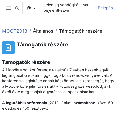
Tovább a fő tartalomhoz
Jelenleg vendégként van
Belépés
Keresési bemeneti adatok váltása
bejelentkezve
Oldalpanel
MOOT2013
Általános
Támogatók részére
Támogatók részére
Támogatók részére
A MoodleMoot konferencia az elmúlt 7 évben hazánk egyik
legrangosabb eLearninggel foglalkozó rendezvényévé vált. A
konferencia leginkább annak köszönheti a sikerességét, hogy
a Moodle köré jelentős és aktív közösség szerveződött, akik
évről évre megosztják egymással a tapasztalataikat.
A legutóbbi konferencia
(2012. június)
számokban
: közel 50
előadás és 150 résztvevő.