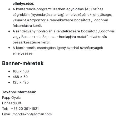
elhelyezése.
A konferencia programfüzetben egyoldalas (A5) színes
cégreklám (nyomdakész anyag) elhelyezésének lehetősége,
valamint a Szponzor a rendelkezésre bocsátott „Logo”-val
felsorolásra kerül.
A rendezvény honlapján a rendelkezésre bocsátott „Logo”-val
vagy Banner-rel a Szponzor honlapjára mutató hivatkozás
beszerkesztésre kerül.
A konferencia-csomagban igény szerinti szóróanyagok
elhelyezése.
Banner-méretek
180 x 160
468 x 60
125 x 125
További információ:
Papp Gyula
Consedu Bt.
Tel:
+36 20 391-1521
Email: moodlekonf@gmail.com