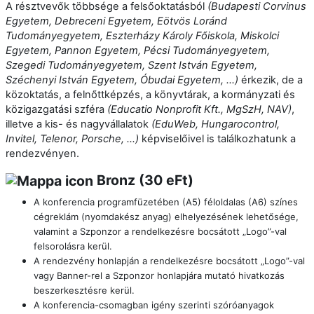
A résztvevők többsége a felsőoktatásból
(Budapesti Corvinus
Egyetem, Debreceni Egyetem, Eötvös Loránd
Tudományegyetem, Eszterházy Károly Főiskola, Miskolci
Egyetem, Pannon Egyetem, Pécsi Tudományegyetem,
Szegedi Tudományegyetem, Szent István Egyetem,
Széchenyi István Egyetem, Óbudai Egyetem, …)
érkezik, de a
közoktatás, a felnőttképzés, a könyvtárak, a kormányzati és
közigazgatási szféra
(Educatio Nonprofit Kft., MgSzH, NAV)
,
illetve a kis- és nagyvállalatok
(EduWeb, Hungarocontrol,
Invitel, Telenor, Porsche, ...)
képviselőivel is találkozhatunk a
rendezvényen.
Bronz (30 eFt)
A konferencia programfüzetében (A5) féloldalas (A6) színes
cégreklám (nyomdakész anyag) elhelyezésének lehetősége,
valamint a Szponzor a rendelkezésre bocsátott „Logo”-val
felsorolásra kerül.
A rendezvény honlapján a rendelkezésre bocsátott „Logo”-val
vagy Banner-rel a Szponzor honlapjára mutató hivatkozás
beszerkesztésre kerül.
A konferencia-csomagban igény szerinti szóróanyagok