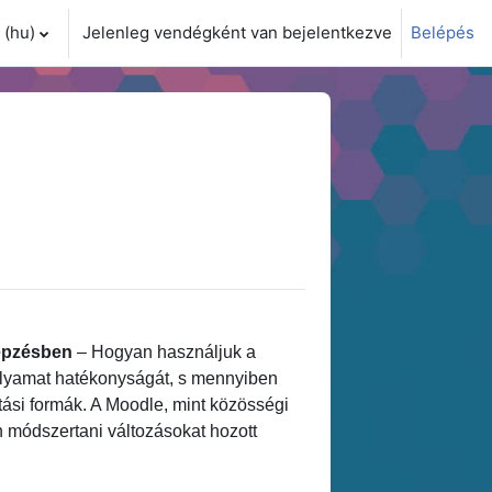
(hu)‎
Jelenleg vendégként van bejelentkezve
Belépés
i adatok váltása
képzésben
– Hogyan használjuk a
folyamat hatékonyságát, s mennyiben
atási formák. A Moodle, mint közösségi
en módszertani változásokat hozott