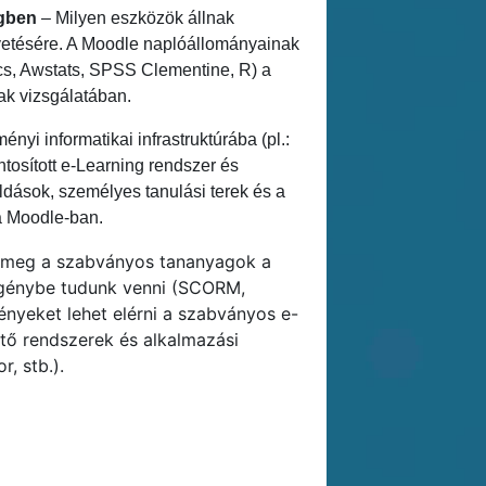
ngben
– Milyen eszközök állnak
etésére. A Moodle naplóállományainak
ics, Awstats, SPSS Clementine, R) a
ak vizsgálatában.
yi informatikai infrastruktúrába (pl.:
tosított e-Learning rendszer és
dások, személyes tanulási terek és a
a Moodle-ban.
 meg a szabványos tananyagok a
igénybe tudunk venni (SCORM,
nyeket lehet elérni a szabványos e-
ő rendszerek és alkalmazási
, stb.).