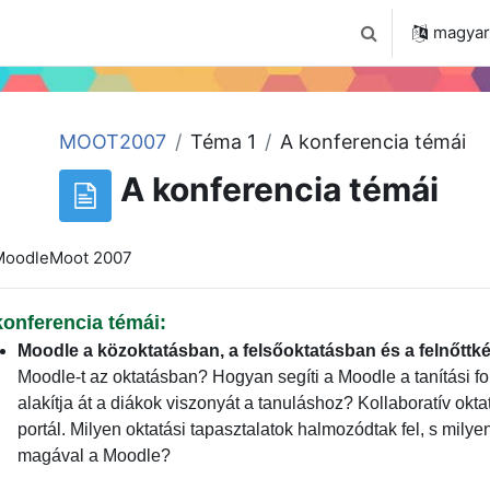
 2024
Tudástár
Regisztráció a portálon
magyar ‎
Keresési bemenet
MOOT2007
Téma 1
A konferencia témái
A konferencia témái
konferencia témái:
Moodle a közoktatásban, a
felsőoktatásban és a felnőtt
Moodle-t az oktatásban? Hogyan segíti a Moodle a tanítási 
alakítja át a diákok viszonyát a tanuláshoz? Kollaboratív okt
portál. Milyen oktatási tapasztalatok halmozódtak fel, s mily
magával a Moodle?