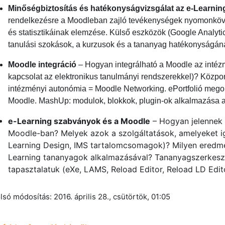
Minőségbiztosítás és hatékonyságvizsgálat az e-Learni
rendelkezésre a Moodleban zajló tevékenységek nyomonköv
és statisztikáinak elemzése. Külső eszközök (Google Analyt
tanulási szokások, a kurzusok és a tananyag hatékonyságán
Moodle integráció
– Hogyan integrálható a Moodle az intézmén
kapcsolat az elektronikus tanulmányi rendszerekkel)? Közpon
intézményi autonómia = Moodle Networking. ePortfolió megol
Moodle. MashUp: modulok, blokkok, plugin-ok alkalmazása 
e-Learning szabványok és a Moodle
– Hogyan jelennek
Moodle-ban? Melyek azok a szolgáltatások, amelyeket 
Learning Design, IMS tartalomcsomagok)? Milyen eredmé
Learning tananyagok alkalmazásával? Tananyagszerkeszt
tapasztalatuk (eXe, LAMS, Reload Editor, Reload LD Editor
lsó módosítás: 2016. április 28., csütörtök, 01:05