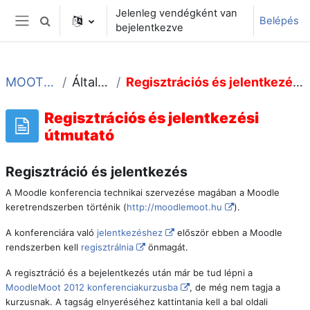
Tovább a fő tartalomhoz
Jelenleg vendégként van
Belépés
Keresési bemeneti adatok váltása
bejelentkezve
Oldalpanel
MOOT2012
Általános
Regisztrációs és jelentkezési útmutató
Regisztrációs és jelentkezési
útmutató
Regisztráció és jelentkezés
A Moodle konferencia technikai szervezése magában a Moodle
keretrendszerben történik (
http://moodlemoot.hu
).
A konferenciára való
jelentkezéshez
először ebben a Moodle
rendszerben kell
regisztrálnia
önmagát.
A regisztráció és a bejelentkezés után már be tud lépni a
MoodleMoot 2012 konferenciakurzusba
, de még nem tagja a
kurzusnak. A tagság elnyeréséhez kattintania kell a bal oldali