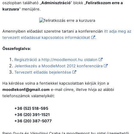
oszlopban található „
Adminisztráció
” blokk „
Feliratkozom erre a
kurzusra
” menüjére.
Amennyiben előadást szeretne tartani a konferencián
itt adja meg az
tervezett előadással kapcsolatos információkat
.
Összefoglalva:
Regisztráció a http://moodlemoot.hu oldalon
Jelentkezés a MoodleMoot 2012 konferenciára
Tervezett előadás bejelentése
Ha kérdése volna a fentiekkel kapcsolatban kérjük írjon a
moodlekonf@gmail.com
e-mail címre, illetve hívja az alábbi
telefonszámok valamelyikét:
+36 (52) 518-595
+36 (20) 391-1521
+36 (20) 387-5077
Papp Gyula és Vágvölgyi Csaba (a moodlemoot.hu oldal üzemeltetői