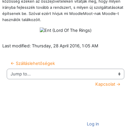
közösség ezeken az összejöveteleken vitatják meg, hogy milyen
irányba fejlesszék tovább a rendszert, s milyen új szolgáltatásokat
építsenek be. Szóval ezért hívjuk mi MoodleMoot-nak Moodle-t
használók találkozóit.
Last modified: Thursday, 28 April 2016, 1:05 AM
← Szálláslehetőségek
Jump to...
Kapcsolat →
You are currently using guest access (
Log in
)