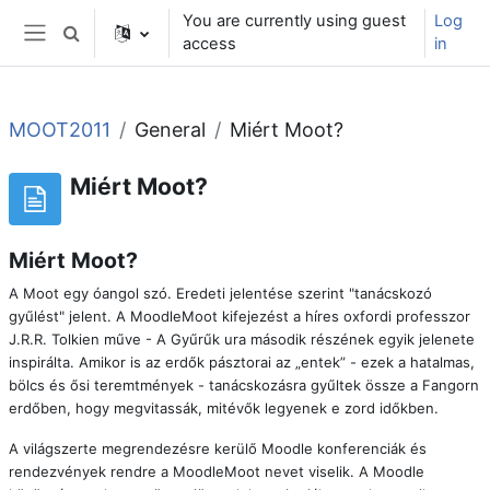
Skip to main content
You are currently using guest
Log
Toggle search input
access
in
Side panel
MOOT2011
General
Miért Moot?
Miért Moot?
Miért Moot?
A Moot egy óangol szó. Eredeti jelentése szerint "tanácskozó
gyűlést" jelent. A MoodleMoot kifejezést a híres oxfordi professzor
J.R.R. Tolkien műve - A Gyűrűk ura második részének egyik jelenete
inspirálta. Amikor is az erdők pásztorai az „entek” - ezek a hatalmas,
bölcs és ősi teremtmények - tanácskozásra gyűltek össze a Fangorn
erdőben, hogy megvitassák, mitévők legyenek e zord időkben.
A világszerte megrendezésre kerülő Moodle konferenciák és
rendezvények rendre a MoodleMoot nevet viselik. A Moodle