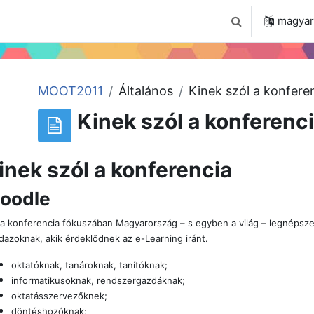
 2024
Tudástár
Regisztráció a portálon
magyar ‎
Keresési bemenet
MOOT2011
Általános
Kinek szól a konfere
Kinek szól a konferenc
inek szól a konferencia
oodle
 a konferencia fókuszában Magyarország – s egyben a világ – legnépszer
dazoknak, akik érdeklődnek az e-Learning iránt.
oktatóknak, tanároknak, tanítóknak;
informatikusoknak, rendszergazdáknak;
oktatásszervezőknek;
döntéshozóknak;