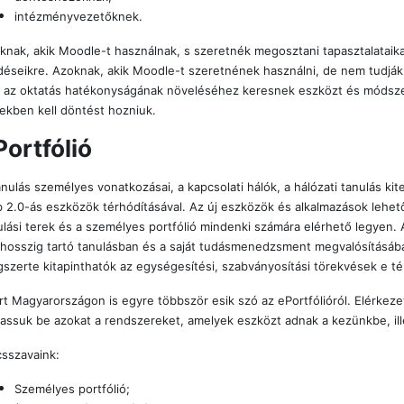
intézményvezetőknek.
knak, akik Moodle-t használnak, s szeretnék megosztani tapasztalataika
déseikre. Azoknak, akik Moodle-t szeretnének használni, de nem tudjá
k az oktatás hatékonyságának növeléséhez keresnek eszközt és módszer
ekben kell döntést hozniuk.
Portfólió
anulás személyes vonatkozásai, a kapcsolati hálók, a hálózati tanulás kit
 2.0-ás eszközök térhódításával. Az új eszközök és alkalmazások lehet
ulási terek és a személyes portfólió mindenki számára elérhető legyen. 
thosszig tartó tanulásban és a saját tudásmenedzsment megvalósításá
ágszerte kitapinthatók az egységesítési, szabványosítási törekvések e té
rt Magyarországon is egyre többször esik szó az ePortfólióról. Elérkezet
assuk be azokat a rendszereket, amelyek eszközt adnak a kezünkbe, ill
csszavaink:
Személyes portfólió;