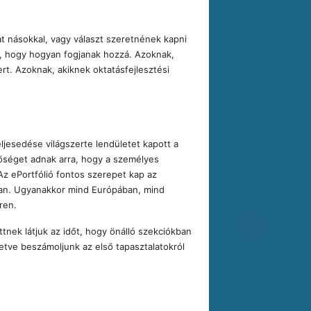
t násokkal, vagy választ szeretnének kapni
k, hogy hogyan fogjanak hozzá. Azoknak,
t. Azoknak, akiknek oktatásfejlesztési
eljesedése világszerte lendületet kapott a
őséget adnak arra, hogy a személyes
Az ePortfólió fontos szerepet kap az
ban. Ugyanakkor mind Európában, mind
ren.
tnek látjuk az időt, hogy önálló szekciókban
etve beszámoljunk az első tapasztalatokról