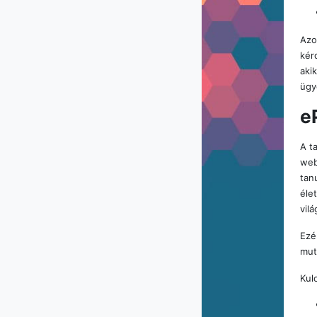
Azo
kér
aki
ügy
e
A t
web
tan
éle
vil
Ezé
mut
Kul