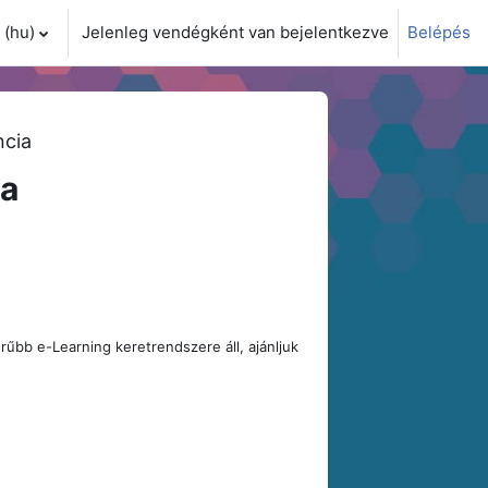
(hu)‎
Jelenleg vendégként van bejelentkezve
Belépés
i adatok váltása
ncia
ia
űbb e-Learning keretrendszere áll, ajánljuk