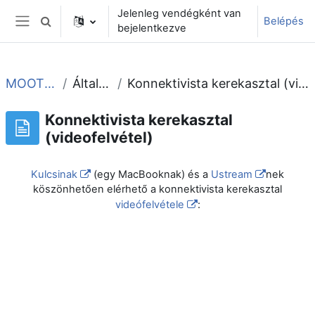
Tovább a fő tartalomhoz
Jelenleg vendégként van
Belépés
Keresési bemeneti adatok váltása
bejelentkezve
Oldalpanel
MOOT2010
Általános
Konnektivista kerekasztal (videofelvétel)
Konnektivista kerekasztal
(videofelvétel)
Kulcsinak
(egy MacBooknak) és a
Ustream
nek
köszönhetően elérhető a konnektivista kerekasztal
videófelvétele
: